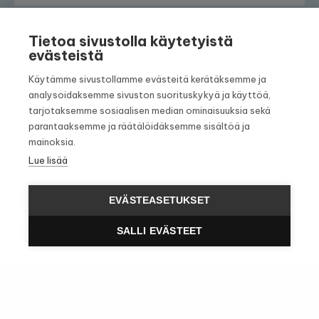
Tietoa sivustolla käytetyistä
evästeistä
Käytämme sivustollamme evästeitä kerätäksemme ja
analysoidaksemme sivuston suorituskykyä ja käyttöä,
tarjotaksemme sosiaalisen median ominaisuuksia sekä
parantaaksemme ja räätälöidäksemme sisältöä ja
mainoksia.
Lue lisää
Sinikalliontie 18 A
EVÄSTEASETUKSET
02630 Espoo
SALLI EVÄSTEET
045 266 6778
asiakaspalvelu@rajasoft.fi