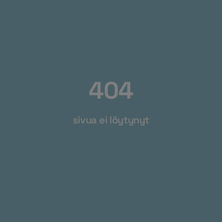
404
sivua ei löytynyt