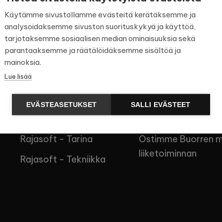
Käytämme sivustollamme evästeitä kerätäksemme ja
analysoidaksemme sivuston suorituskykyä ja käyttöä,
tarjotaksemme sosiaalisen median ominaisuuksia sekä
parantaaksemme ja räätälöidäksemme sisältöä ja
mainoksia.
Lue lisää
Palvelut
Uutiset
EVÄSTEASETUKSET
SALLI EVÄSTEET
Rajasoft - Tuotto
Rajasoft Amanda AI
Rajasoft - Tarina
Ostimme Buorren m
liiketoiminnan
Rajasoft - Tekniikka