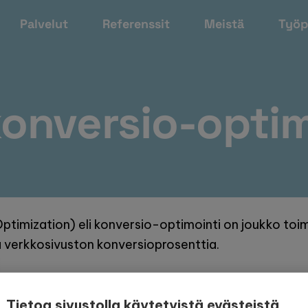
Palvelut
Referenssit
Meistä
Työp
konversio-optim
timization) eli konversio-optimointi on joukko toim
 verkkosivuston konversioprosenttia.
Tietoa sivustolla käytetyistä evästeistä