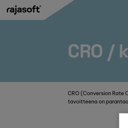
Hyppää
sisältöön
CRO / 
CRO (Conversion Rate Op
tavoitteena on parantaa