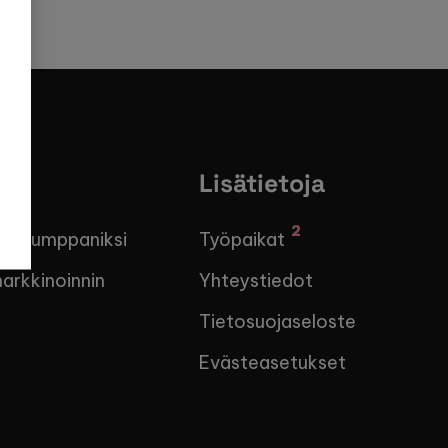
Lisätietoja
2
:n kumppaniksi
Työpaikat
arkkinoinnin
Yhteystiedot
Tietosuojaseloste
Evästeasetukset