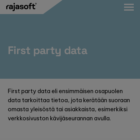
Hyppää
sisältöön
First party data
First party data eli ensimmäisen osapuolen
data tarkoittaa tietoa, jota kerätään suoraan
omasta yleisöstä tai asiakkaista, esimerkiksi
verkkosivuston kävijäseurannan avulla.