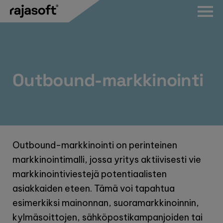
Hyppää
sisältöön
Outbound-markkinointi
Outbound-markkinointi on perinteinen
markkinointimalli, jossa yritys aktiivisesti vie
markkinointiviestejä potentiaalisten
asiakkaiden eteen. Tämä voi tapahtua
esimerkiksi mainonnan, suoramarkkinoinnin,
kylmäsoittojen, sähköpostikampanjoiden tai