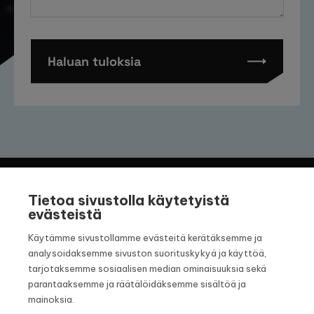
Haluan tuloksia
Tietoa sivustolla käytetyistä
evästeistä
Käytämme sivustollamme evästeitä kerätäksemme ja
analysoidaksemme sivuston suorituskykyä ja käyttöä,
tarjotaksemme sosiaalisen median ominaisuuksia sekä
parantaaksemme ja räätälöidäksemme sisältöä ja
Sinikalliontie 18 A
mainoksia.