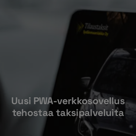
Uusi PWA-verkkosovellus
tehostaa taksipalveluita