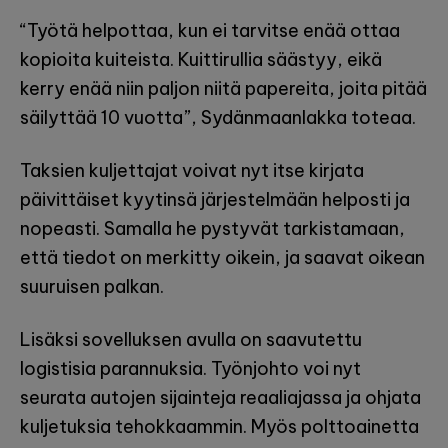
“Työtä helpottaa, kun ei tarvitse enää ottaa
kopioita kuiteista. Kuittirullia säästyy, eikä
kerry enää niin paljon niitä papereita, joita pitää
säilyttää 10 vuotta”, Sydänmaanlakka toteaa.
Taksien kuljettajat voivat nyt itse kirjata
päivittäiset kyytinsä järjestelmään helposti ja
nopeasti. Samalla he pystyvät tarkistamaan,
että tiedot on merkitty oikein, ja saavat oikean
suuruisen palkan.
Lisäksi sovelluksen avulla on saavutettu
logistisia parannuksia. Työnjohto voi nyt
seurata autojen sijainteja reaaliajassa ja ohjata
kuljetuksia tehokkaammin. Myös polttoainetta