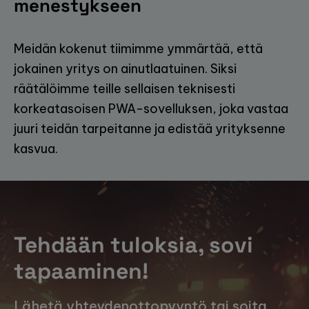
menestykseen
Meidän kokenut tiimimme ymmärtää, että
jokainen yritys on ainutlaatuinen. Siksi
räätälöimme teille sellaisen teknisesti
korkeatasoisen PWA-sovelluksen, joka vastaa
juuri teidän tarpeitanne ja edistää yrityksenne
kasvua.
Tehdään tuloksia, sovi
tapaaminen!
Lähetä yhteydenottopyyntö tai soita