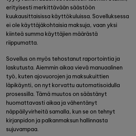
erityisesti merkittävään säästöön
kuukausittaisissa käyttökuluissa. Sovelluksessa
ei ole käyttäjäkohtaisia maksuja, vaan yksi
kiinteä summa käyttäjien määrästä
riippumatta.
Sovellus on myös tehostanut raportointia ja
laskutusta. Aiemmin aikaa vievä manuaalinen
työ, kuten ajovuorojen ja maksukuittien
läpikäynti, on nyt korvattu automatisoidulla
prosessilla. Tämä muutos on säästänyt
huomattavasti aikaa ja vähentänyt
näppäilyvirheitä samalla, kun se on tehnyt
kirjanpidon ja palkanmaksun hallinnasta
sujuvampaa.