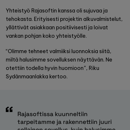
Yhteistyö Rajasoftin kanssa oli sujuvaa ja
tehokasta. Erityisesti projektin alkuvalmistelut,
yllättivät asiakkaan positiivisesti ja loivat
vankan pohjan koko yhteistyölle.
“Olimme tehneet valmiiksi luonnoksia siitä,
miltä halusimme sovelluksen näyttävän. Ne
otettiin todella hyvin huomioon”, Riku
Sydänmaanlakka kertoo.
Rajasoftissa kuunneltiin
tarpeitamme ja rakennettiin juuri
sellainen sovellus, kuin halusimme.