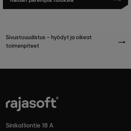
Artikkelien
Sivustouudistus – hyödyt ja oikeat
selaus
toimenpiteet
Sinikalliontie 18 A