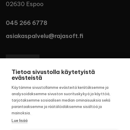
02630 Espoo
045 266 6778
asiakaspalvelu@rajasoft.fi
Tietoa sivustolla käytetyistä
evästeistä
Käytämme sivustollamme evästeitä kerätäksemme ja
Palvelut
analysoidaksemme sivuston suorituskykyä ja käyttöä,
tarjotaksemme sosiaalisen median ominaisuuksia sekä
Rajasoft - Tuotto
parantaaksemme ja räätälöidäksemme sisältöä ja
mainoksia.
Rajasoft - Tarina
Lue lisää