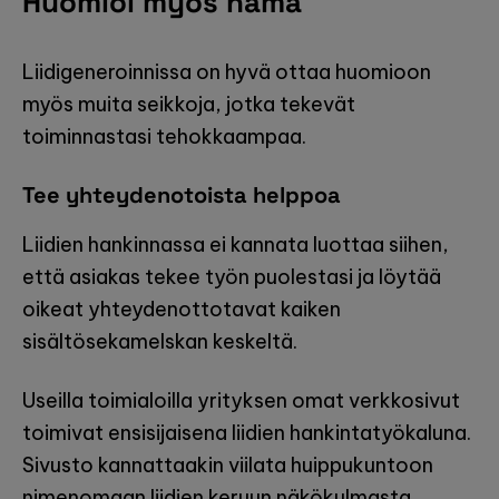
Huomioi myös nämä
Liidigeneroinnissa on hyvä ottaa huomioon
myös muita seikkoja, jotka tekevät
toiminnastasi tehokkaampaa.
Tee yhteydenotoista helppoa
Liidien hankinnassa ei kannata luottaa siihen,
että asiakas tekee työn puolestasi ja löytää
oikeat yhteydenottotavat kaiken
sisältösekamelskan keskeltä.
Useilla toimialoilla yrityksen omat verkkosivut
toimivat ensisijaisena liidien hankintatyökaluna.
Sivusto kannattaakin viilata huippukuntoon
nimenomaan liidien keruun näkökulmasta.