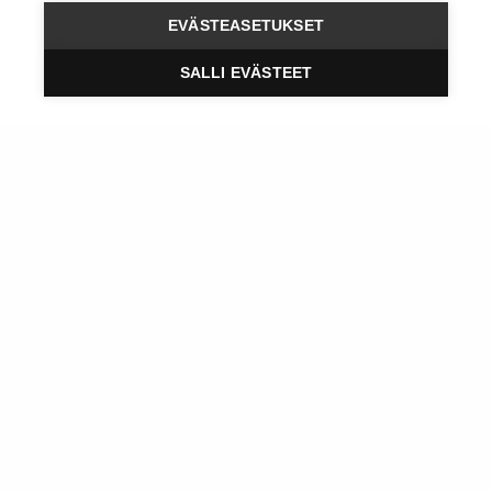
Rajasoft - Tekniikka
EVÄSTEASETUKSET
Uutiset
SALLI EVÄSTEET
Rajasoft Amanda AI:n kumppaniksi
Ostimme Buorren markkinoinnin
liiketoiminnan
Lisätietoja
2
Työpaikat
Yhteystiedot
Tietosuojaseloste
Evästeasetukset