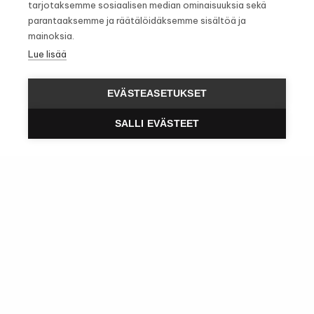
tarjotaksemme sosiaalisen median ominaisuuksia sekä
loput
parantaaksemme ja räätälöidäksemme sisältöä ja
mainoksia.
Lue lisää
EVÄSTEASETUKSET
SALLI EVÄSTEET
Haluan tuloksia